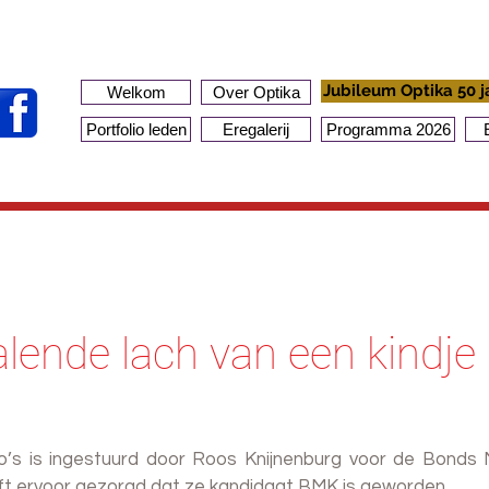
Jubileum Optika 50 j
Welkom
Over Optika
Portfolio leden
Eregalerij
Programma 2026
alende lach van een kindje
o’s is ingestuurd door Roos Knijnenburg voor de Bonds
eft ervoor gezorgd dat ze kandidaat BMK is geworden.