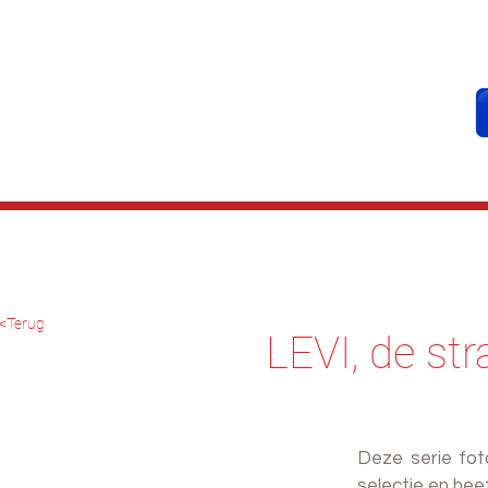
<Terug
LEVI, de str
Deze serie fot
selectie en he